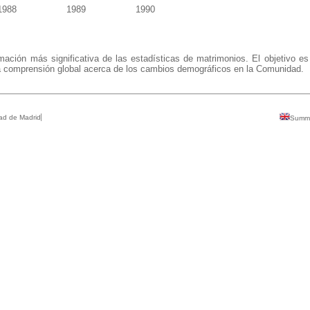
1988
1989
1990
mación más significativa de las estadísticas de
matrimonios
.
El objetivo e
r la comprensión global acerca de los cambios demográficos en la Comunidad.
ad de Madrid
Summ