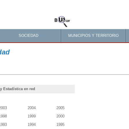
SOCIEDAD
MUNICIPIOS Y TERRITORIO
dad
 Estadística en red
2003
2004
2005
1998
1999
2000
1993
1994
1995