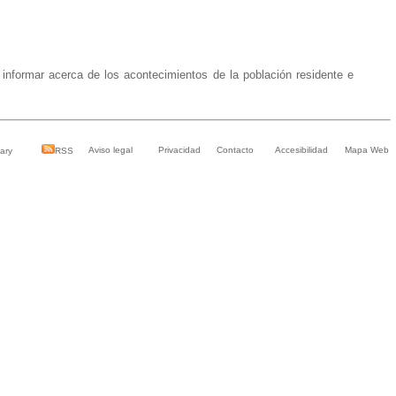
s
informa
r
acerca de los acontecimientos de la población residente e
Aviso legal
Privacidad
Contacto
Accesibilidad
Mapa Web
ary
RSS