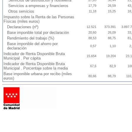
Servicios de distribución y hostelería
27,85
30,44
21
Servicios a empresas y financieros
17,79
26,59
43
Otros servicios
11,18
15,25
18
Impuesto sobre la Renta de las Personas
Físicas (miles euros)
Declaraciones (nº)
12.521
373.391
3.897.
Base imponible total por declaración
20,60
26,09
33
Rendimiento del trabajo (%)
88,53
88,75
81
Base imponible del ahorro por
0,57
1,10
2
declaración
Indicador de Renta Disponible Bruta
15.654
19.204
23.
Municipal . Per cápita
Indicador de Renta Disponible Bruta
67,6
82,9
10
Municipal . Porcentaje sobre la media
Base imponible urbana por recibo (miles
80,66
88,79
110
euros)