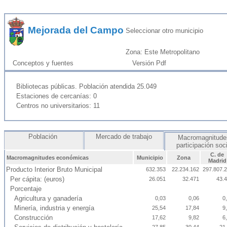
Mejorada del Campo
Seleccionar otro municipio
Zona: Este Metropolitano
Conceptos y fuentes
Versión Pdf
Bibliotecas públicas. Población atendida 25.049
Estaciones de cercanías: 0
Centros no universitarios: 11
Población
Mercado de trabajo
Macromagnitude
participación soc
C. de
Macromagnitudes económicas
Municipio
Zona
Madrid
Producto Interior Bruto Municipal
632.353
22.234.162
297.807.
Per cápita: (euros)
26.051
32.471
43.
Porcentaje
Agricultura y ganadería
0,03
0,06
0
Minería, industria y energía
25,54
17,84
9
Construcción
17,62
9,82
6