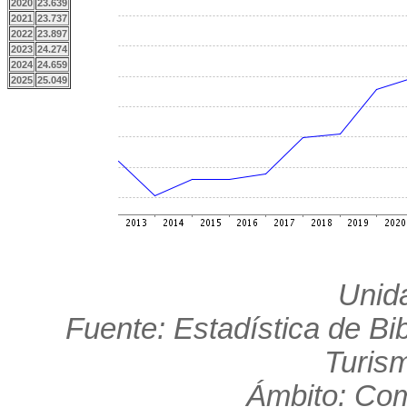
2020
23.639
2021
23.737
2022
23.897
2023
24.274
2024
24.659
2025
25.049
Unid
Fuente: Estadística de Bib
Turis
Ámbito: Co