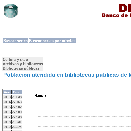
Buscar series
Buscar series por árboles
Cultura y ocio
Archivos y bibliotecas
Bibliotecas públicas
Población atendida en bibliotecas públicas de
Año
Dato
2013
23.048
2014
22.763
2015
22.902
2016
22.900
2017
22.948
2018
23.241
2019
23.274