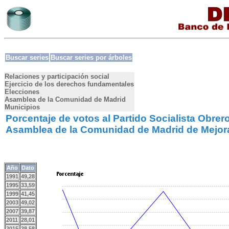
Buscar series
Buscar series por árboles
Relaciones y participación social
Ejercicio de los derechos fundamentales
Elecciones
Asamblea de la Comunidad de Madrid
Municipios
Porcentaje de votos al Partido Socialista Obrer
Asamblea de la Comunidad de Madrid de Mejo
Año
Dato
1991
49,28
1995
33,59
1999
41,45
2003
49,02
2007
39,87
2011
28,01
2015
28,58