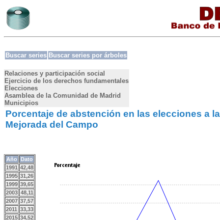
Buscar series
Buscar series por árboles
Relaciones y participación social
Ejercicio de los derechos fundamentales
Elecciones
Asamblea de la Comunidad de Madrid
Municipios
Porcentaje de abstención en las elecciones a 
Mejorada del Campo
Año
Dato
1991
42,48
1995
31,26
1999
39,65
2003
48,11
2007
37,57
2011
33,33
2015
34,52