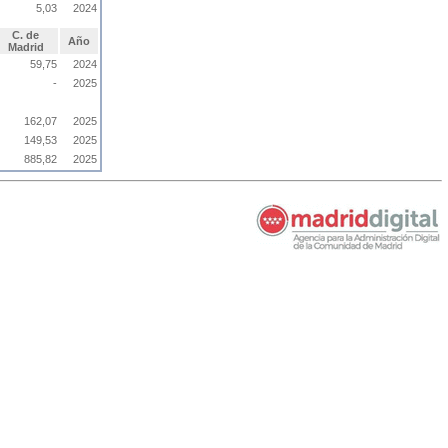
5,03
2024
C. de
Año
Madrid
59,75
2024
-
2025
162,07
2025
149,53
2025
885,82
2025