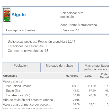
Seleccionar otro
Algete
municipio
Zona: Norte Metropolitano
Conceptos y fuentes
Versión Pdf
Bibliotecas públicas. Población atendida 21.144
Estaciones de cercanías: 0
Centros no universitarios: 15
Población
Mercado de trabajo
Macromagnitudes
participación soc
C. de
Urbanismo
Municipio
Zona
Madrid
Valor catastral
Por unidad urbana
110,64
114,89
114
Suelo (%)
42,82
57,20
63
Construcción (%)
57,18
42,80
36
Año de revisión del catastro urbano
2.015
-
Valor catastral rústico por parcela
14,09
25,61
5