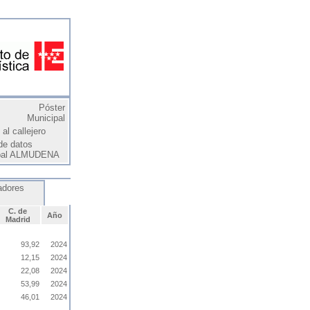
Póster
Municipal
al callejero
de datos
pal ALMUDENA
adores
C. de
Año
Madrid
93,92
2024
12,15
2024
22,08
2024
53,99
2024
46,01
2024