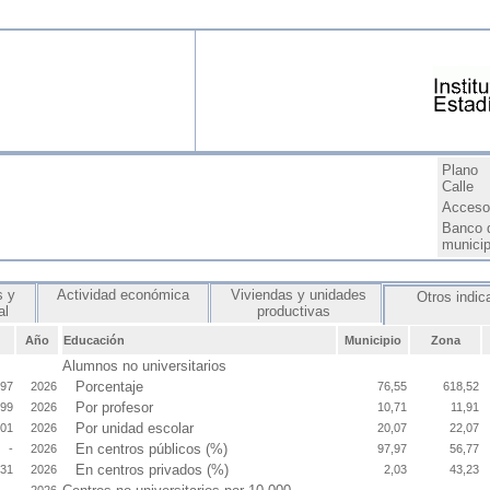
Plano
Calle
Acceso 
Banco 
munici
 y
Actividad económica
Viviendas y unidades
Otros indic
ial
productivas
Año
Educación
Municipio
Zona
Alumnos no universitarios
Porcentaje
,97
2026
76,55
618,52
Por profesor
,99
2026
10,71
11,91
Por unidad escolar
,01
2026
20,07
22,07
En centros públicos (%)
-
2026
97,97
56,77
En centros privados (%)
,31
2026
2,03
43,23