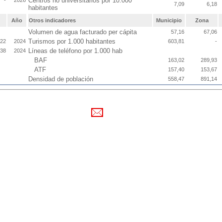
Centros no universitarios por 10.000
-
2026
7,09
6,18
habitantes
Año
Otros indicadores
Municipio
Zona
Volumen de agua facturado per cápita
57,16
67,06
Turismos por 1.000 habitantes
,22
2024
603,81
-
Líneas de teléfono por 1.000 hab
,38
2024
BAF
163,02
289,93
ATF
157,40
153,67
Densidad de población
558,47
891,14