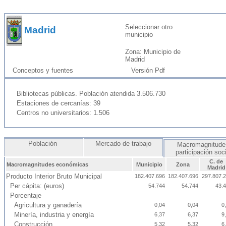
Seleccionar otro
Madrid
municipio
Zona: Municipio de
Madrid
Conceptos y fuentes
Versión Pdf
Bibliotecas públicas. Población atendida 3.506.730
Estaciones de cercanías: 39
Centros no universitarios: 1.506
Población
Mercado de trabajo
Macromagnitude
participación soc
C. de
Macromagnitudes económicas
Municipio
Zona
Madrid
Producto Interior Bruto Municipal
182.407.696
182.407.696
297.807.
Per cápita: (euros)
54.744
54.744
43.
Porcentaje
Agricultura y ganadería
0,04
0,04
0
Minería, industria y energía
6,37
6,37
9
Construcción
5,32
5,32
6