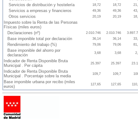
Servicios de distribución y hostelería
18,72
18,72
21
Servicios a empresas y financieros
49,36
49,36
43
Otros servicios
20,19
20,19
18
Impuesto sobre la Renta de las Personas
Físicas (miles euros)
Declaraciones (nº)
2.010.746
2.010.746
3.897.
Base imponible total por declaración
36,14
36,14
33
Rendimiento del trabajo (%)
79,06
79,06
81
Base imponible del ahorro por
3,68
3,68
2
declaración
Indicador de Renta Disponible Bruta
25.397
25.397
23.
Municipal . Per cápita
Indicador de Renta Disponible Bruta
109,7
109,7
10
Municipal . Porcentaje sobre la media
Base imponible urbana por recibo (miles
127,65
127,65
110
euros)