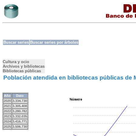
Buscar series
Buscar series por árboles
Cultura y ocio
Archivos y bibliotecas
Bibliotecas públicas
Población atendida en bibliotecas públicas de 
Año
Dato
2020
3.334.730
2021
3.305.408
2022
3.280.782
2023
3.332.035
2024
3.416.771
2025
3.506.730