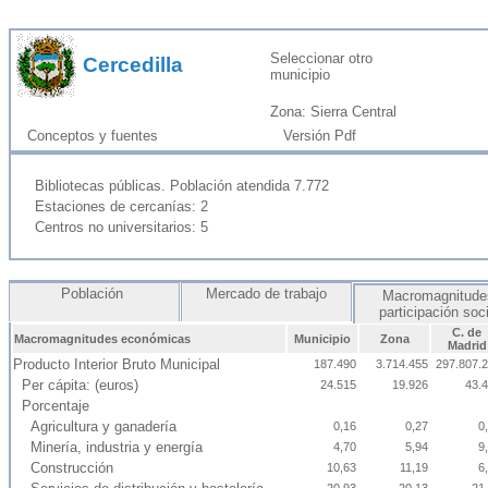
Seleccionar otro
Cercedilla
municipio
Zona: Sierra Central
Conceptos y fuentes
Versión Pdf
Bibliotecas públicas. Población atendida 7.772
Estaciones de cercanías: 2
Centros no universitarios: 5
Población
Mercado de trabajo
Macromagnitude
participación soc
C. de
Macromagnitudes económicas
Municipio
Zona
Madrid
Producto Interior Bruto Municipal
187.490
3.714.455
297.807.
Per cápita: (euros)
24.515
19.926
43.
Porcentaje
Agricultura y ganadería
0,16
0,27
0
Minería, industria y energía
4,70
5,94
9
Construcción
10,63
11,19
6