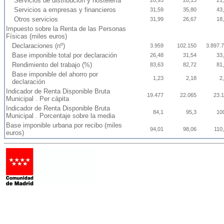
Servicios de distribución y hostelería
20,93
20,13
21
Servicios a empresas y financieros
31,59
35,80
43
Otros servicios
31,99
26,67
18
Impuesto sobre la Renta de las Personas
Físicas (miles euros)
Declaraciones (nº)
3.959
102.150
3.897.
Base imponible total por declaración
26,48
31,54
33
Rendimiento del trabajo (%)
83,63
82,72
81
Base imponible del ahorro por
1,23
2,18
2
declaración
Indicador de Renta Disponible Bruta
19.477
22.065
23.
Municipal . Per cápita
Indicador de Renta Disponible Bruta
84,1
95,3
10
Municipal . Porcentaje sobre la media
Base imponible urbana por recibo (miles
94,01
98,06
110
euros)