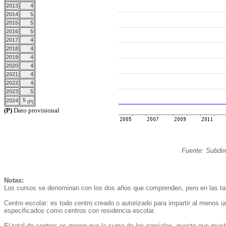
2013
4
2014
5
2015
5
2016
5
2017
4
2018
4
2019
4
2020
4
2021
4
2022
4
2023
5
5
2024
(P)
(P)
Dato provisional
Fuente: Subdir
Notas:
Los cursos se denominan con los dos años que comprenden, pero en las tabl
Centro escolar: es todo centro creado o autorizado para impartir al menos 
especificados como centros con residencia escolar.
El total de centros es menor que la suma de los parciales, puesto que much