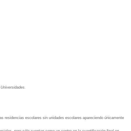
 Universidades.
 las residencias escolares sin unidades escolares apareciendo únicamente
ciales, pero sólo cuentan como un centro en la cuantificación final en