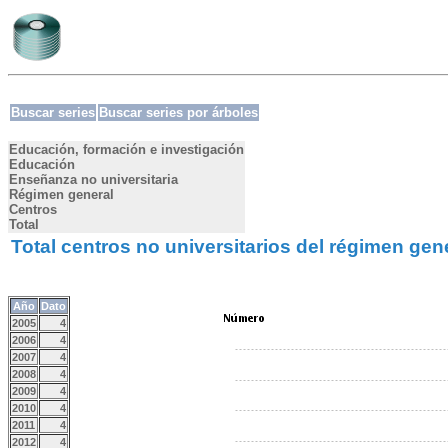
Buscar series
Buscar series por árboles
Educación, formación e investigación
Educación
Enseñanza no universitaria
Régimen general
Centros
Total
Total centros no universitarios del régimen gen
Año
Dato
2005
4
2006
4
2007
4
2008
4
2009
4
2010
4
2011
4
2012
4