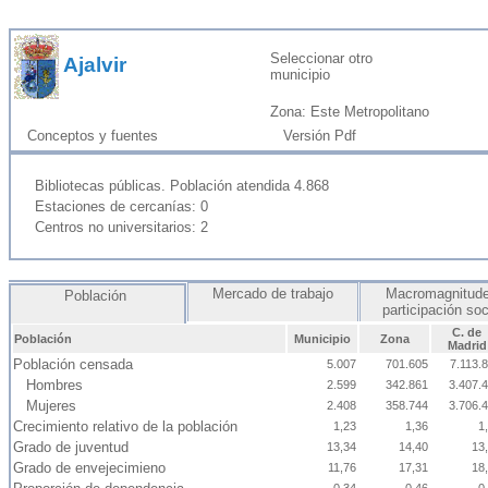
Seleccionar otro
Ajalvir
municipio
Zona: Este Metropolitano
Conceptos y fuentes
Versión Pdf
Bibliotecas públicas. Población atendida 4.868
Estaciones de cercanías: 0
Centros no universitarios: 2
Mercado de trabajo
Macromagnitude
Población
participación so
C. de
Población
Municipio
Zona
Madrid
Población censada
5.007
701.605
7.113.
Hombres
2.599
342.861
3.407.
Mujeres
2.408
358.744
3.706.
Crecimiento relativo de la población
1,23
1,36
1
Grado de juventud
13,34
14,40
13
Grado de envejecimieno
11,76
17,31
18