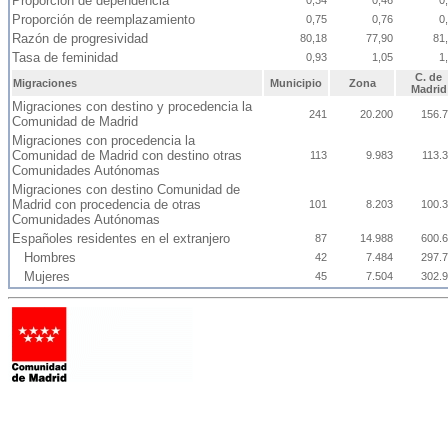
Proporción de dependencia
0,34
0,46
0
Proporción de reemplazamiento
0,75
0,76
0
Razón de progresividad
80,18
77,90
81
Tasa de feminidad
0,93
1,05
1
C. de
Migraciones
Municipio
Zona
Madrid
Migraciones con destino y procedencia la
241
20.200
156.
Comunidad de Madrid
Migraciones con procedencia la
Comunidad de Madrid con destino otras
113
9.983
113.
Comunidades Autónomas
Migraciones con destino Comunidad de
Madrid con procedencia de otras
101
8.203
100.
Comunidades Autónomas
Españoles residentes en el extranjero
87
14.988
600.
Hombres
42
7.484
297.
Mujeres
45
7.504
302.