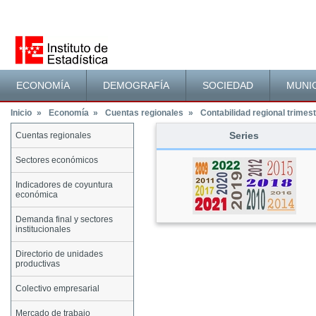
Menú principal
ECONOMÍA
DEMOGRAFÍA
SOCIEDAD
MUNIC
Inicio
»
Economía
»
Cuentas regionales
»
Contabilidad regional trimes
Series
Cuentas regionales
Menú lateral
Contenido principal
Sectores económicos
Indicadores de coyuntura
económica
Demanda final y sectores
institucionales
Directorio de unidades
productivas
Colectivo empresarial
Mercado de trabajo