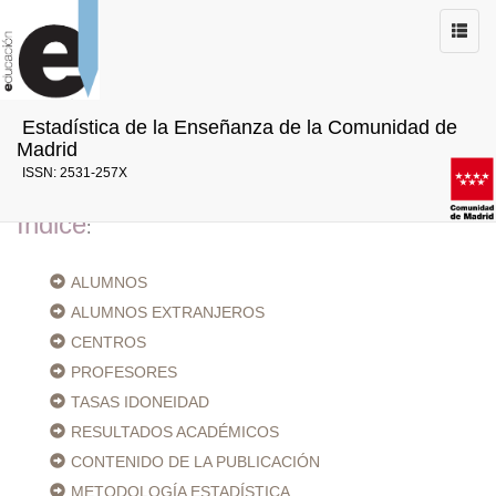
Estadística de la Enseñanza de la Comunidad de
La Consejería de Educación, Ciencia y Universidades presenta
esta publicación web con el objetivo de ofrecer una información
Madrid
detallada de la educación no universitaria en la Comunidad de
ISSN: 2531-257X
Madrid.
Índice
:
ALUMNOS
ALUMNOS EXTRANJEROS
CENTROS
PROFESORES
TASAS IDONEIDAD
RESULTADOS ACADÉMICOS
CONTENIDO DE LA PUBLICACIÓN
METODOLOGÍA ESTADÍSTICA