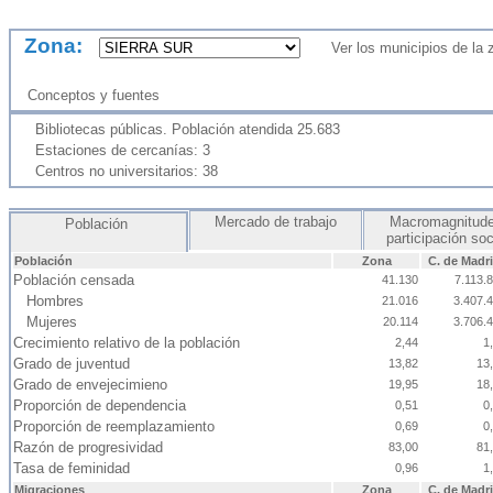
Zona:
Ver los municipios de la
Conceptos y fuentes
Bibliotecas públicas. Población atendida 25.683
Estaciones de cercanías: 3
Centros no universitarios: 38
Mercado de trabajo
Macromagnitude
Población
participación so
Población
Zona
C. de Madr
Población censada
41.130
7.113.
Hombres
21.016
3.407.
Mujeres
20.114
3.706.
Crecimiento relativo de la población
2,44
1
Grado de juventud
13,82
13
Grado de envejecimieno
19,95
18
Proporción de dependencia
0,51
0
Proporción de reemplazamiento
0,69
0
Razón de progresividad
83,00
81
Tasa de feminidad
0,96
1
Migraciones
Zona
C. de Madr