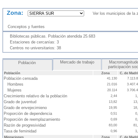
Zona:
Ver los municipios de la
Conceptos y fuentes
Bibliotecas públicas. Población atendida 25.683
Estaciones de cercanías: 3
Centros no universitarios: 38
Mercado de trabajo
Macromagnitude
Población
participación so
Población
Zona
C. de Madr
Población censada
41.130
7.113.
Hombres
21.016
3.407.
Mujeres
20.114
3.706.
Crecimiento relativo de la población
2,44
1
Grado de juventud
13,82
13
Grado de envejecimieno
19,95
18
Proporción de dependencia
0,51
0
Proporción de reemplazamiento
0,69
0
Razón de progresividad
83,00
81
Tasa de feminidad
0,96
1
Migraciones
Zona
C. de Madr