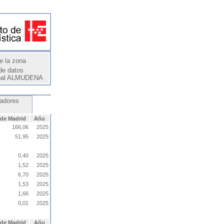
e la zona
de datos
pal ALMUDENA
cadores
 de Madrid
Año
166,06
2025
51,95
2025
0,40
2025
1,52
2025
6,70
2025
1,53
2025
1,66
2025
0,01
2025
 de Madrid
Año