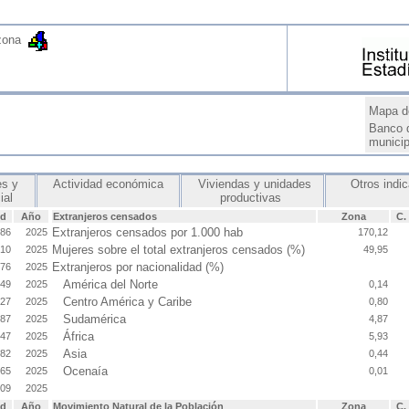
 zona
Mapa d
Banco 
munici
s y
Actividad económica
Viviendas y unidades
Otros indi
cial
productivas
id
Año
Extranjeros censados
Zona
C.
Extranjeros censados por 1.000 hab
886
2025
170,12
Mujeres sobre el total extranjeros censados (%)
410
2025
49,95
Extranjeros por nacionalidad (%)
476
2025
América del Norte
,49
2025
0,14
Centro América y Caribe
,27
2025
0,80
Sudamérica
,87
2025
4,87
África
,47
2025
5,93
Asia
,82
2025
0,44
Ocenaía
,65
2025
0,01
,09
2025
id
Año
Movimiento Natural de la Población
Zona
C.