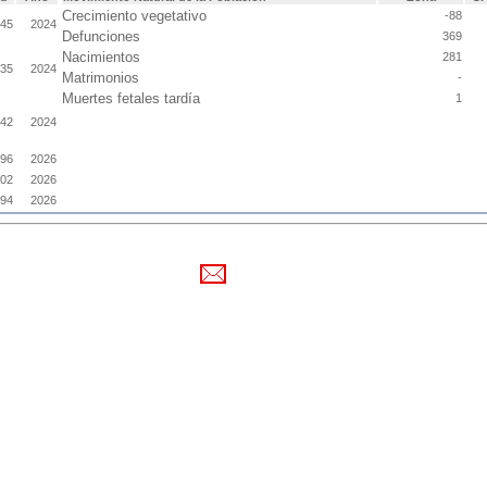
Crecimiento vegetativo
-88
745
2024
Defunciones
369
Nacimientos
281
335
2024
Matrimonios
-
Muertes fetales tardía
1
342
2024
696
2026
702
2026
994
2026