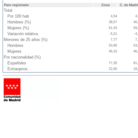
Paro registrado
Zona
C. de Madr
Total
Por 100 hab
4,54
4
Hombres (%)
38,57
40
Mujeres (%)
61,43
59
Variación relativa
-5,21
-4
Menores de 25 años (%)
7,77
7
Hombres
53,90
53
Mujeres
46,10
46
Por nacionalidad (%)
Españoles
77,35
81
Extranjeros
22,65
18