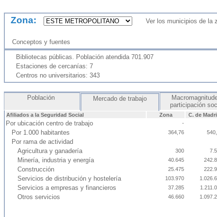
Zona:
Ver los municipios de la
Conceptos y fuentes
Bibliotecas públicas. Población atendida 701.907
Estaciones de cercanías: 7
Centros no universitarios: 343
Población
Macromagnitude
Mercado de trabajo
participación so
Afiliados a la Seguridad Social
Zona
C. de Madr
Por ubicación centro de trabajo
-
Por 1.000 habitantes
364,76
540
Por rama de actividad
Agricultura y ganadería
300
7.
Minería, industria y energía
40.645
242.
Construcción
25.475
222.
Servicios de distribución y hostelería
103.970
1.026.
Servicios a empresas y financieros
37.285
1.211.
Otros servicios
46.660
1.097.