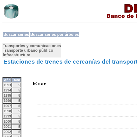
Buscar series
Buscar series por árboles
Transportes y comunicaciones
Transporte urbano público
Infraestructura
Estaciones de trenes de cercanías del transpor
Año
Dato
1993
5
1994
5
1995
5
1996
5
1997
5
1998
5
1999
5
2000
5
2001
5
2002
5