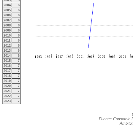
2003
5
2004
6
2005
6
2006
6
2007
6
2008
6
2009
6
2010
6
2011
6
2012
6
2013
6
2014
6
2015
7
2016
7
2017
7
2018
7
2019
7
2020
7
2021
7
2022
7
2023
7
Fuente: Consorcio R
Ámbito: