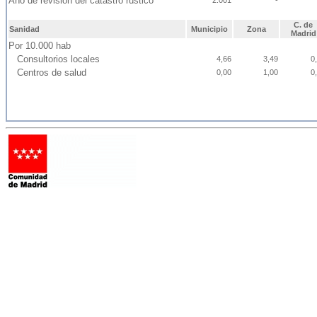
Año de revisión del catastro rústico
2.001
-
C. de
Sanidad
Municipio
Zona
Madrid
Por 10.000 hab
Consultorios locales
4,66
3,49
0
Centros de salud
0,00
1,00
0