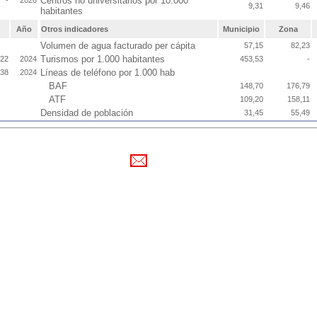
Centros no universitarios por 10.000
-
2026
9,31
9,46
habitantes
Año
Otros indicadores
Municipio
Zona
Volumen de agua facturado per cápita
57,15
82,23
Turismos por 1.000 habitantes
,22
2024
453,53
-
Líneas de teléfono por 1.000 hab
,38
2024
BAF
148,70
176,79
ATF
109,20
158,11
Densidad de población
31,45
55,49