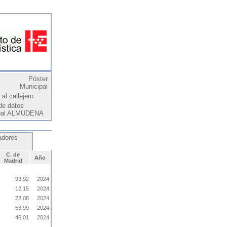
Póster
Municipal
al callejero
de datos
pal ALMUDENA
adores
C. de
Año
Madrid
93,92
2024
12,15
2024
22,08
2024
53,99
2024
46,01
2024