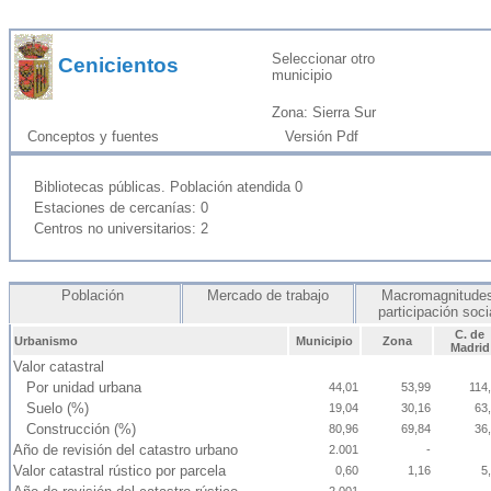
Seleccionar otro
Cenicientos
municipio
Zona: Sierra Sur
Conceptos y fuentes
Versión Pdf
Bibliotecas públicas. Población atendida 0
Estaciones de cercanías: 0
Centros no universitarios: 2
Población
Mercado de trabajo
Macromagnitudes
participación soc
C. de
Urbanismo
Municipio
Zona
Madrid
Valor catastral
Por unidad urbana
44,01
53,99
114
Suelo (%)
19,04
30,16
63
Construcción (%)
80,96
69,84
36
Año de revisión del catastro urbano
2.001
-
Valor catastral rústico por parcela
0,60
1,16
5