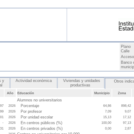
Plano
Calle
Acceso 
Banco 
munici
 y
Actividad económica
Viviendas y unidades
Otros indic
ial
productivas
Año
Educación
Municipio
Zona
Alumnos no universitarios
Porcentaje
,97
2026
64,86
898,42
Por profesor
,99
2026
7,09
9,07
Por unidad escolar
,01
2026
15,13
17,12
En centros públicos (%)
-
2026
100,00
97,13
En centros privados (%)
,31
2026
0,00
2,87