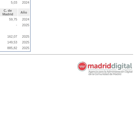
5,03
2024
C. de
Año
Madrid
59,75
2024
-
2025
162,07
2025
149,53
2025
885,82
2025