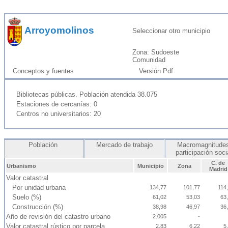
Arroyomolinos
Seleccionar otro municipio
Zona: Sudoeste
Comunidad
Conceptos y fuentes
Versión Pdf
Bibliotecas públicas. Población atendida 38.075
Estaciones de cercanías: 0
Centros no universitarios: 20
Población
Mercado de trabajo
Macromagnitudes
participación soc
C. de
Urbanismo
Municipio
Zona
Madrid
Valor catastral
Por unidad urbana
134,77
101,77
114
Suelo (%)
61,02
53,03
63
Construcción (%)
38,98
46,97
36
Año de revisión del catastro urbano
2.005
-
Valor catastral rústico por parcela
2,83
6,22
5