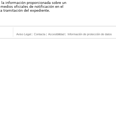
, la información proporcionada sobre un
medios oficiales de notificación en el
 la tramitación del expediente.
Aviso Legal
|
Contacta
|
Accesibilidad
|
Información de protección de datos