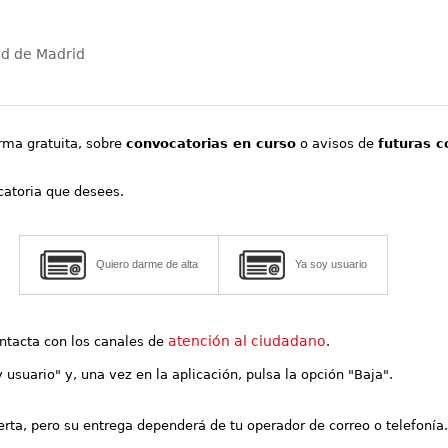
ad de Madrid
orma gratuita, sobre
convocatorias en curso
o avisos de
futuras c
ocatoria que desees.
Quiero darme de alta
Ya soy usuario
atención al ciudadano
contacta con los canales de
.
y usuario" y, una vez en la aplicación, pulsa la opción "Baja".
lerta, pero su entrega dependerá de tu operador de correo o telefonía