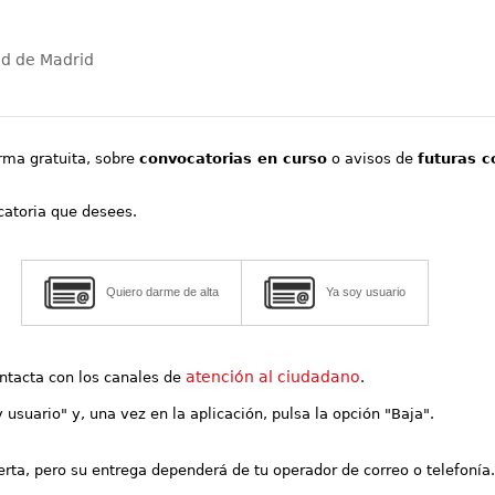
ad de Madrid
orma gratuita, sobre
convocatorias en curso
o avisos de
futuras c
ocatoria que desees.
Quiero darme de alta
Ya soy usuario
atención al ciudadano
contacta con los canales de
.
y usuario" y, una vez en la aplicación, pulsa la opción "Baja".
lerta, pero su entrega dependerá de tu operador de correo o telefonía