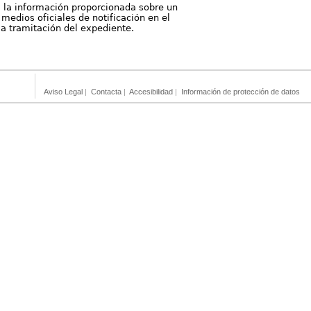
, la información proporcionada sobre un
medios oficiales de notificación en el
 la tramitación del expediente.
Aviso Legal
|
Contacta
|
Accesibilidad
|
Información de protección de datos