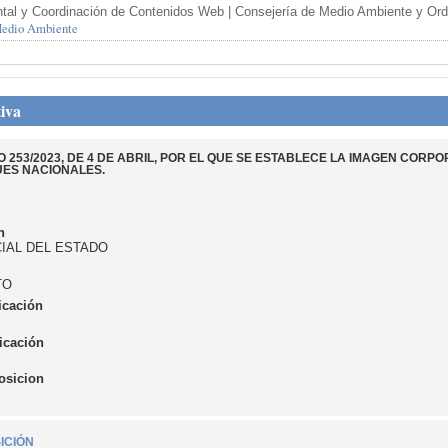
tal y Coordinación de Contenidos Web | Consejería de Medio Ambiente y Orden
 Medio Ambiente
iva
 253/2023, DE 4 DE ABRIL, POR EL QUE SE ESTABLECE LA IMAGEN CORPO
UES NACIONALES.
n
CIAL DEL ESTADO
TO
icación
icación
osicion
ICIÓN