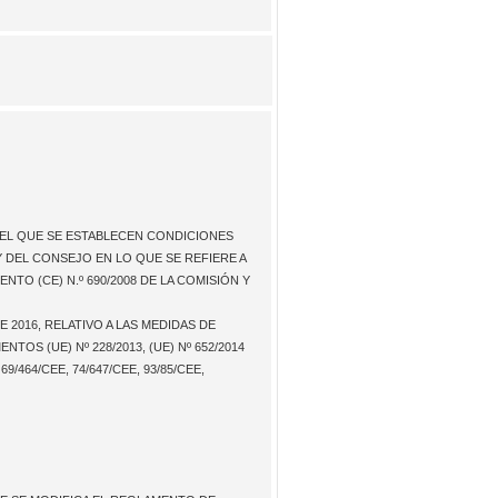
R EL QUE SE ESTABLECEN CONDICIONES
 DEL CONSEJO EN LO QUE SE REFIERE A
O (CE) N.º 690/2008 DE LA COMISIÓN Y
2016, RELATIVO A LAS MEDIDAS DE
S (UE) Nº 228/2013, (UE) Nº 652/2014
464/CEE, 74/647/CEE, 93/85/CEE,