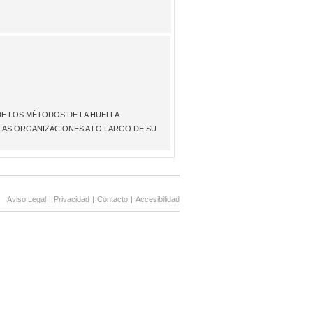
 DE LOS MÉTODOS DE LA HUELLA
LAS ORGANIZACIONES A LO LARGO DE SU
Aviso Legal
|
Privacidad
|
Contacto
|
Accesibilidad