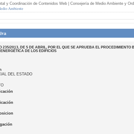
tal y Coordinación de Contenidos Web | Consejería de Medio Ambiente y Orden
 Medio Ambiente
iva
 235/2013, DE 5 DE ABRIL, POR EL QUE SE APRUEBA EL PROCEDIMIENTO 
 ENERGÉTICA DE LOS EDIFICIOS
n
CIAL DEL ESTADO
TO
icación
icación
osicion
gación