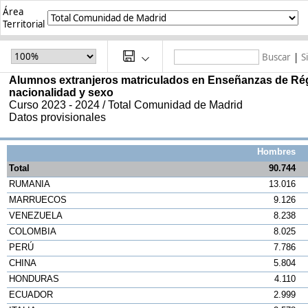
Área
Territorial
Buscar
|
S
Alumnos extranjeros matriculados en Enseñanzas de Rég
nacionalidad y sexo
Curso 2023 - 2024 / Total Comunidad de Madrid 
Datos provisionales
Hombres
Total
90.744
RUMANIA
13.016
MARRUECOS
9.126
VENEZUELA
8.238
COLOMBIA
8.025
PERÚ
7.786
CHINA
5.804
HONDURAS
4.110
ECUADOR
2.999