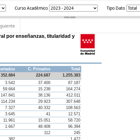
Curso Académico
Tipo Dato
iguiente
por enseñanzas, titularidad y 
certados
C. Privados
Total
352.884
224.687
1.255.383
3.542
37.400
87.187
59.664
15.238
164.274
147.841
38.136
412.011
114.234
29.923
307.648
7.327
40.332
108.563
3.645
41
12.571
11.961
15.051
58.720
1.667
48.408
96.394
112
245
382
1.472