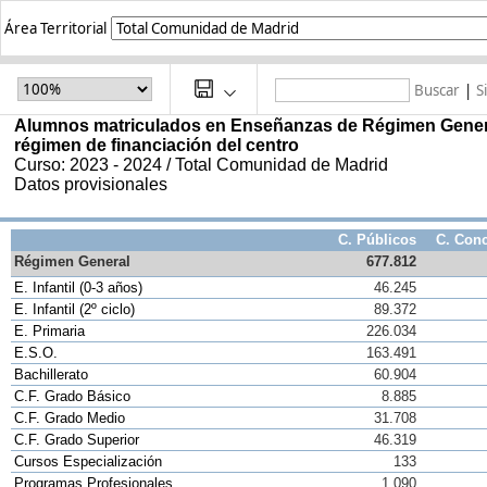
Área Territorial
Buscar
|
S
Alumnos matriculados en Enseñanzas de Régimen General 
régimen de financiación del centro
Curso: 2023 - 2024 / Total Comunidad de Madrid 
Datos provisionales
C. Públicos
C. Con
Régimen General
677.812
E. Infantil (0-3 años)
46.245
E. Infantil (2º ciclo)
89.372
E. Primaria
226.034
E.S.O.
163.491
Bachillerato
60.904
C.F. Grado Básico
8.885
C.F. Grado Medio
31.708
C.F. Grado Superior 
46.319
Cursos Especialización
133
Programas Profesionales
1.090