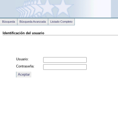
Búsqueda
Búsqueda Avanzada
Listado Completo
Identificación del usuario
Usuario:
Contraseña: