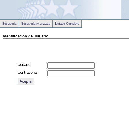
Búsqueda
Búsqueda Avanzada
Listado Completo
Identificación del usuario
Usuario:
Contraseña: