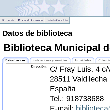
Búsqueda
Búsqueda Avanzada
Listado Completo
Datos de biblioteca
Biblioteca Municipal d
Datos básicos
Instalaciones y servicios
Actividades
Colecci
Dirección:
C/ Fray Luis, 4 c/
28511 Valdilecha 
España
Tel.: 918738688
E-mail:
biblioteca