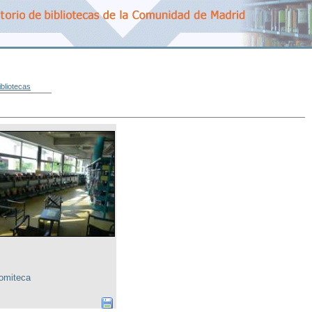
ibliotecas
omiteca