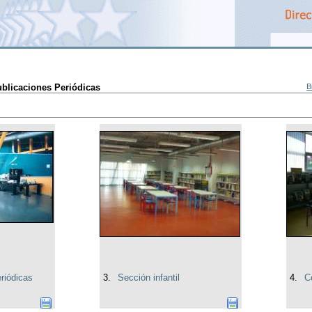
ublicaciones Periódicas
B
riódicas
3.
Sección infantil
4.
C