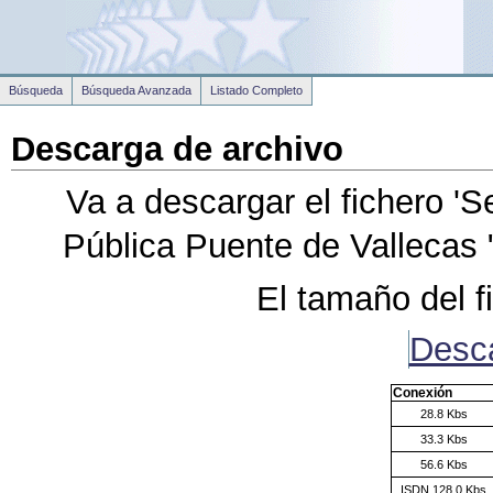
Búsqueda
Búsqueda Avanzada
Listado Completo
Descarga de archivo
Va a descargar el fichero
'S
Pública Puente de Vallecas 
El tamaño del f
Desc
Conexión
28.8 Kbs
33.3 Kbs
56.6 Kbs
ISDN 128.0 Kbs