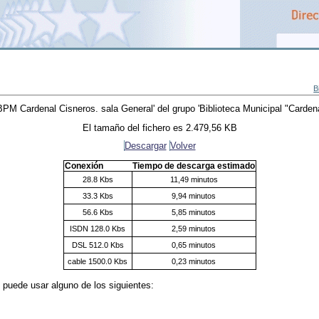
B
BPM Cardenal Cisneros. sala General'
del grupo
'Biblioteca Municipal "Carden
El tamaño del fichero es 2.479,56 KB
Descargar
Volver
Conexión
Tiempo de descarga estimado
28.8 Kbs
11,49 minutos
33.3 Kbs
9,94 minutos
56.6 Kbs
5,85 minutos
ISDN 128.0 Kbs
2,59 minutos
DSL 512.0 Kbs
0,65 minutos
cable 1500.0 Kbs
0,23 minutos
, puede usar alguno de los siguientes: