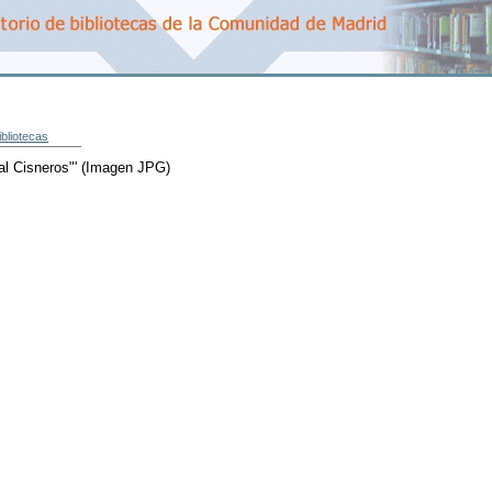
ibliotecas
al Cisneros"'
(Imagen JPG)