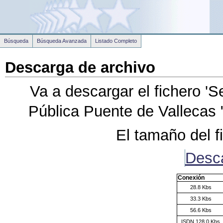
Búsqueda
Búsqueda Avanzada
Listado Completo
Descarga de archivo
Va a descargar el fichero
'S
Pública Puente de Vallecas 
El tamaño del f
Desc
Conexión
28.8 Kbs
33.3 Kbs
56.6 Kbs
ISDN 128.0 Kbs