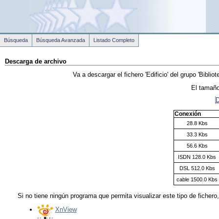
Búsqueda
Búsqueda Avanzada
Listado Completo
Descarga de archivo
Va a descargar el fichero
'Edificio'
del grupo
'Biblio
El tamaño
D
Conexión
28.8 Kbs
33.3 Kbs
56.6 Kbs
ISDN 128.0 Kbs
DSL 512.0 Kbs
cable 1500.0 Kbs
Si no tiene ningún programa que permita visualizar este tipo de fichero
XnView