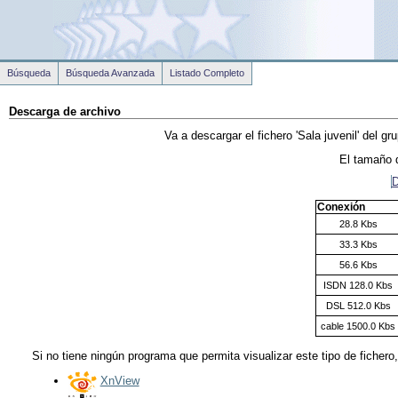
Búsqueda
Búsqueda Avanzada
Listado Completo
Descarga de archivo
Va a descargar el fichero
'Sala juvenil'
del gr
El tamaño d
D
Conexión
28.8 Kbs
33.3 Kbs
56.6 Kbs
ISDN 128.0 Kbs
DSL 512.0 Kbs
cable 1500.0 Kbs
Si no tiene ningún programa que permita visualizar este tipo de fichero
XnView