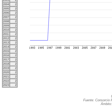
2003
2
2004
2
2005
2
2006
2
2007
2
2008
2
2009
2
2010
2
2011
2
2012
2
2013
2
2014
2
2015
2
2016
2
2017
2
2018
2
2019
2
2020
2
2021
2
2022
2
2023
2
Fuente: Consorcio R
Ámbito: