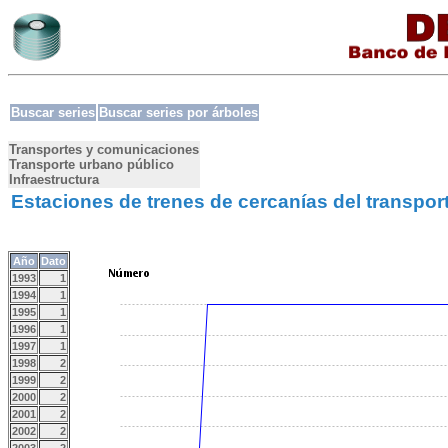
Buscar series
Buscar series por árboles
Transportes y comunicaciones
Transporte urbano público
Infraestructura
Estaciones de trenes de cercanías del transpor
Año
Dato
1993
1
1994
1
1995
1
1996
1
1997
1
1998
2
1999
2
2000
2
2001
2
2002
2