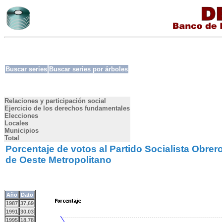
Buscar series
Buscar series por árboles
Relaciones y participación social
Ejercicio de los derechos fundamentales
Elecciones
Locales
Municipios
Total
Porcentaje de votos al Partido Socialista Obre
de Oeste Metropolitano
Año
Dato
1987
37,69
1991
30,03
1995
18,78