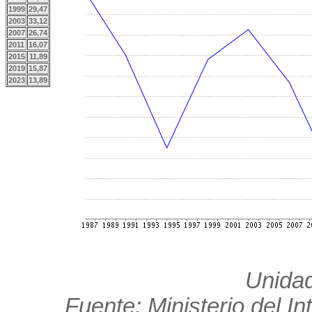
1999
29,47
2003
33,12
2007
26,74
2011
16,07
2015
11,89
2019
15,87
2023
13,89
Unidad
Fuente: Ministerio del In