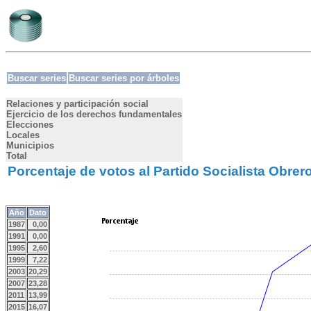
Buscar series
Buscar series por árboles
Relaciones y participación social
Ejercicio de los derechos fundamentales
Elecciones
Locales
Municipios
Total
Porcentaje de votos al Partido Socialista Obre
Año
Dato
1987
0,00
1991
0,00
1995
2,60
1999
7,22
2003
20,29
2007
23,28
2011
13,99
2015
16,07