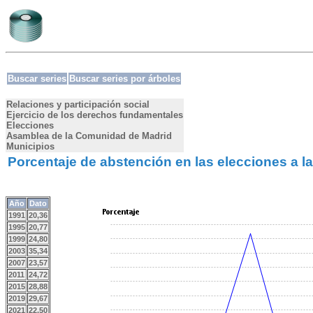
Buscar series
Buscar series por árboles
Relaciones y participación social
Ejercicio de los derechos fundamentales
Elecciones
Asamblea de la Comunidad de Madrid
Municipios
Porcentaje de abstención en las elecciones a 
Año
Dato
1991
20,36
1995
20,77
1999
24,80
2003
35,34
2007
23,57
2011
24,72
2015
28,88
2019
29,67
2021
22,50