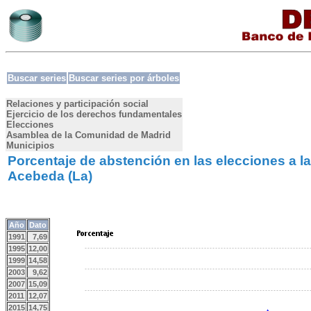
Buscar series
Buscar series por árboles
Relaciones y participación social
Ejercicio de los derechos fundamentales
Elecciones
Asamblea de la Comunidad de Madrid
Municipios
Porcentaje de abstención en las elecciones a 
Acebeda (La)
Año
Dato
1991
7,69
1995
12,00
1999
14,58
2003
9,62
2007
15,09
2011
12,07
2015
14,75