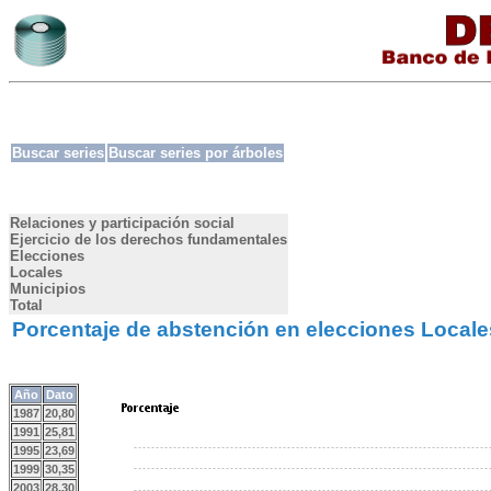
Buscar series
Buscar series por árboles
Relaciones y participación social
Ejercicio de los derechos fundamentales
Elecciones
Locales
Municipios
Total
Porcentaje de abstención en elecciones Locale
Año
Dato
1987
20,80
1991
25,81
1995
23,69
1999
30,35
2003
28,30