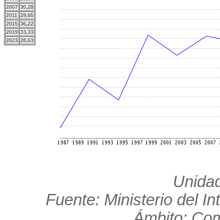
2007
30,28
2011
29,65
2015
36,22
2019
33,33
2023
28,63
Unidad
Fuente: Ministerio del In
Ámbito: Co