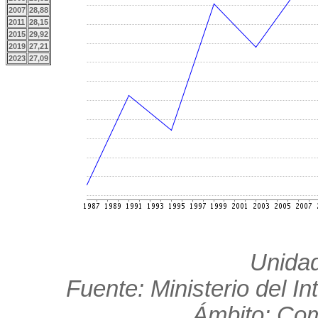
2007
28,88
2011
28,15
2015
29,92
2019
27,21
2023
27,09
Unidad
Fuente: Ministerio del In
Ámbito: Co