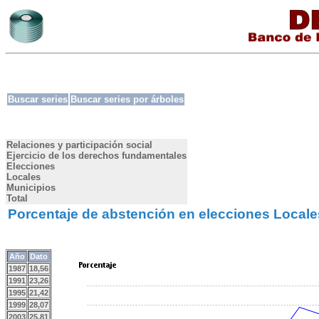
Buscar series
Buscar series por árboles
Relaciones y participación social
Ejercicio de los derechos fundamentales
Elecciones
Locales
Municipios
Total
Porcentaje de abstención en elecciones Local
Año
Dato
1987
18,56
1991
23,26
1995
21,42
1999
28,07
2003
25,81