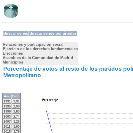
Buscar series
Buscar series por árboles
Relaciones y participación social
Ejercicio de los derechos fundamentales
Elecciones
Asamblea de la Comunidad de Madrid
Municipios
Porcentaje de votos al resto de los partidos po
Metropolitano
Año
Dato
1991
9,91
1995
2,98
1999
3,83
2003
2,74
2007
3,26
2011
3,90
2015
3,79