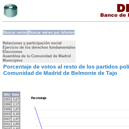
Buscar series
Buscar series por árboles
Relaciones y participación social
Ejercicio de los derechos fundamentales
Elecciones
Asamblea de la Comunidad de Madrid
Municipios
Porcentaje de votos al resto de los partidos pol
Comunidad de Madrid de Belmonte de Tajo
Año
Dato
1991
5,67
1995
2,17
1999
1,87
2003
0,30
2007
1,97
2011
2,85
2015
4,40