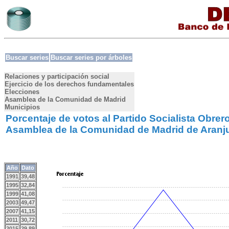
Buscar series
Buscar series por árboles
Relaciones y participación social
Ejercicio de los derechos fundamentales
Elecciones
Asamblea de la Comunidad de Madrid
Municipios
Porcentaje de votos al Partido Socialista Obrer
Asamblea de la Comunidad de Madrid de Aranj
Año
Dato
1991
39,48
1995
32,84
1999
41,08
2003
49,47
2007
41,15
2011
30,72
2015
29,89