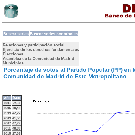
Buscar series
Buscar series por árboles
Relaciones y participación social
Ejercicio de los derechos fundamentales
Elecciones
Asamblea de la Comunidad de Madrid
Municipios
Porcentaje de votos al Partido Popular (PP) en 
Comunidad de Madrid de Este Metropolitano
Año
Dato
1991
26,11
1995
40,48
1999
42,27
2003
41,53
2007
47,77
2011
48,38
2015
27,32