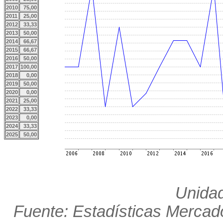
2010
75,00
2011
25,00
2012
33,33
2013
50,00
2014
66,67
2015
66,67
2016
50,00
2017
100,00
2018
0,00
2019
50,00
2020
0,00
2021
25,00
2022
33,33
2023
0,00
2024
33,33
2025
50,00
Unidad
Fuente: Estadísticas Mercado