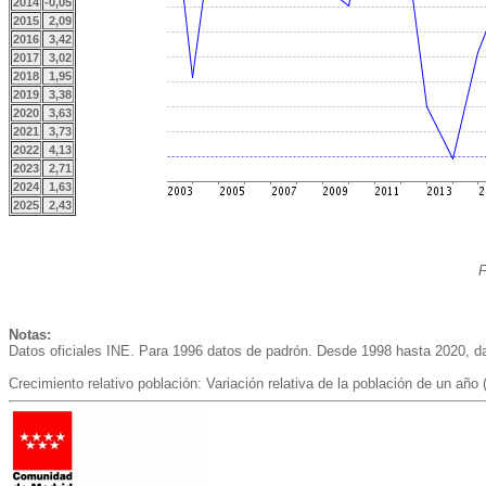
2014
-0,05
2015
2,09
2016
3,42
2017
3,02
2018
1,95
2019
3,38
2020
3,63
2021
3,73
2022
4,13
2023
2,71
2024
1,63
2025
2,43
F
Notas:
Datos oficiales INE. Para 1996 datos de padrón. Desde 1998 hasta 2020, dat
Crecimiento relativo población: Variación relativa de la población de un año (t-