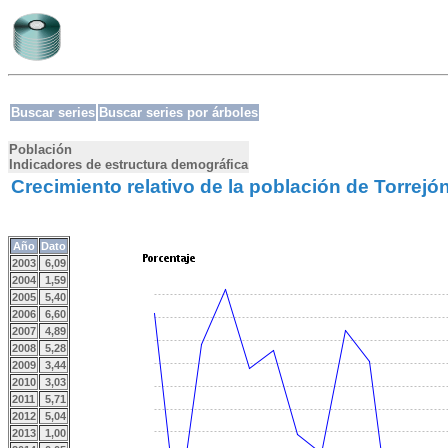
Buscar series
Buscar series por árboles
Población
Indicadores de estructura demográfica
Crecimiento relativo de la población de Torrejó
Año
Dato
2003
6,09
2004
1,59
2005
5,40
2006
6,60
2007
4,89
2008
5,28
2009
3,44
2010
3,03
2011
5,71
2012
5,04
2013
1,00