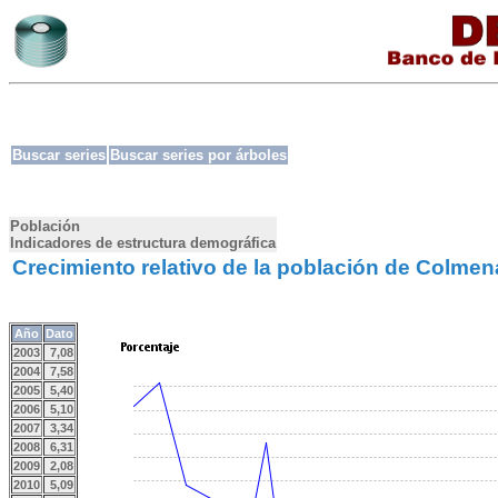
Buscar series
Buscar series por árboles
Población
Indicadores de estructura demográfica
Crecimiento relativo de la población de Colmen
Año
Dato
2003
7,08
2004
7,58
2005
5,40
2006
5,10
2007
3,34
2008
6,31
2009
2,08
2010
5,09